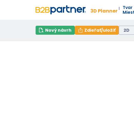
Tvar
3D Planner
Mies
Nový návrh
Zdieľať/uložiť
2D