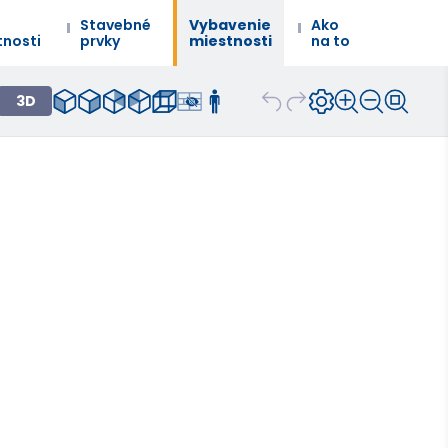
Stavebné
Vybavenie
Ako
tnosti
prvky
miestnosti
na to
3D